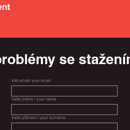
ent
roblémy se stažení
Váš email/ your email
Vaše jméno / your name
Vaše příjmení / your surname